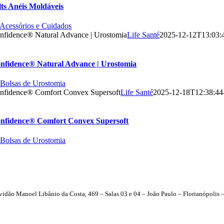
lts Anéis Moldáveis
| Acessórios e Cuidados
nfidence® Natural Advance | Urostomia
Life Santé
2025-12-12T13:03:
nfidence® Natural Advance | Urostomia
| Bolsas de Urostomia
nfidence® Comfort Convex Supersoft
Life Santé
2025-12-18T12:38:44
nfidence® Comfort Convex Supersoft
| Bolsas de Urostomia
vidão Manoel Libânio da Costa, 469 – Salas 03 e 04 – João Paulo – Florianópolis 