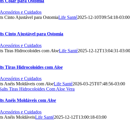
lts Colar para Ostomia
| Acessórios e Cuidados
lts Cinto Ajustável para Ostomia
Life Santé
2025-12-10T09:54:18-03:00
lts Cinto Ajustável para Ostomia
| Acessórios e Cuidados
lts Tiras Hidrocoloides com
Aloe
Life Santé
2025-12-12T13:04:31-03:0
lts Tiras Hidrocoloides com
Aloe
| Acessórios e Cuidados
lts Anéis Moldáveis com
Aloe
Life Santé
2026-03-25T07:48:56-03:00
lts Anéis Moldáveis com
Aloe
| Acessórios e Cuidados
lts Anéis Moldáveis
Life Santé
2025-12-12T13:00:18-03:00