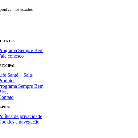
ponível nos estados
ACIENTES
Programa Sempre Bem
Fale conosco
RINCIPAL
Life Santé + Salts
Produtos
Programa Sempre Bem
Blog
Contato
ÁPIDO
Política de privacidade
Cookies e navegação
ing by