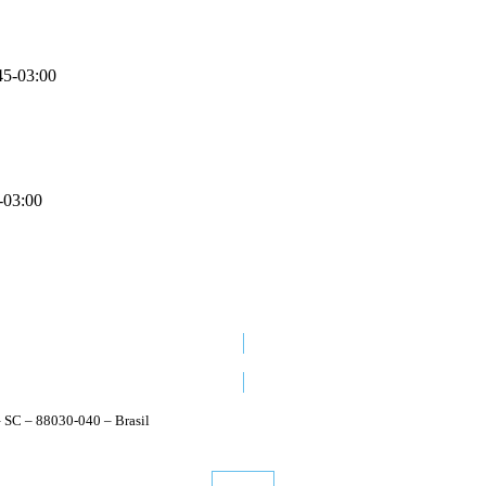
45-03:00
-03:00
48 3224 1470
– SC – 88030-040 – Brasil
Conheça