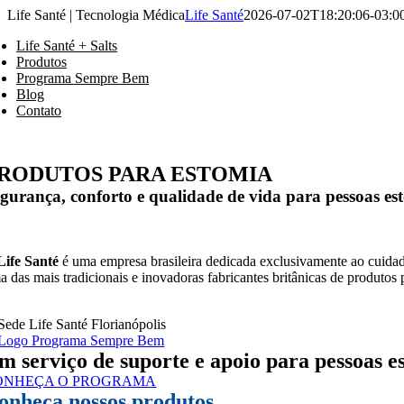
Ir
Life Santé | Tecnologia Médica
Life Santé
2026-07-02T18:20:06-03:0
para
Life Santé + Salts
o
Produtos
conteúdo
Programa Sempre Bem
Blog
Contato
RODUTOS PARA ESTOMIA
gurança, conforto e qualidade de vida para pessoas e
Life Santé
é uma empresa brasileira dedicada exclusivamente ao cuid
a das mais tradicionais e inovadoras fabricantes britânicas de produtos 
m serviço de suporte e apoio para pessoas 
ONHEÇA O PROGRAMA
onheça nossos produtos