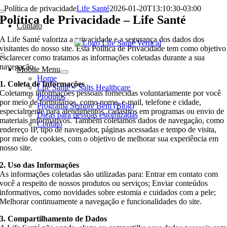
Ir
Política de privacidade
Life Santé
2026-01-20T13:10:30-03:00
para
Política de Privacidade – Life Santé
Contato
o
conteúdo
A Life Santé valoriza a privacidade e a segurança dos dados dos
visitantes do nosso site. Esta Política de Privacidade tem como objetivo
esclarecer como tratamos as informações coletadas durante a sua
navegação.
Mobile Menu
Home
1. Coleta de Informações
Life Santé + Salts Healthcare
Coletamos informações pessoais fornecidas voluntariamente por você
Produtos
por meio de formulários, como nome, e-mail, telefone e cidade,
Programa Sempre Bem (Blog)
especialmente para atendimentos, cadastros em programas ou envio de
Dicas para pessoas estomizadas
materiais informativos. Também coletamos dados de navegação, como
Contato
endereço IP, tipo de navegador, páginas acessadas e tempo de visita,
por meio de cookies, com o objetivo de melhorar sua experiência em
nosso site.
2. Uso das Informações
As informações coletadas são utilizadas para: Entrar em contato com
você a respeito de nossos produtos ou serviços; Enviar conteúdos
informativos, como novidades sobre estomia e cuidados com a pele;
Melhorar continuamente a navegação e funcionalidades do site.
3. Compartilhamento de Dados