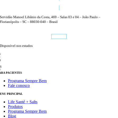
48 3224 1470
Servidão Manoel Libânio da Costa, 469 – Salas 03 e 04 – João Paulo –
Florianópolis – SC – 88030-040 – Brasil
Conheça
Disponível nos estados
S
C
R
P
G
J
ARA PACIENTES
Programa Sempre Bem
Fale conosco
ENU PRINCIPAL
Life Santé + Salts
Produtos
Programa Sempre Bem
Blog