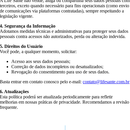
A Life Santé não vende, aluga ou compartilha seus dados pessoais com
terceiros, exceto quando necessário para fins operacionais (como envio
de comunicações via plataformas contratadas), sempre respeitando a
legislação vigente.
4. Segurança da Informação
Adotamos medidas técnicas e administrativas para proteger seus dados
pessoais contra acessos não autorizados, perda ou alteração indevida.
5. Direitos do Usuário
Você pode, a qualquer momento, solicitar:
Acesso aos seus dados pessoais;
Correção de dados incompletos ou desatualizados;
Revogação do consentimento para uso de seus dados.
Basta entrar em contato conosco pelo e-mail:
contato@lifesante.com.br
6. Atualizações
Esta política poderá ser atualizada periodicamente para refletir
melhorias em nossas práticas de privacidade. Recomendamos a revisão
frequente.