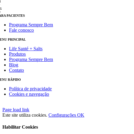
R
P
G
J
ARA PACIENTES
Programa Sempre Bem
Fale conosco
ENU PRINCIPAL
Life Santé + Salts
Produtos
Programa Sempre Bem
Blog
Contato
ENU RÁPIDO
Política de privacidade
Cookies e navegação
Close
Page load link
Sliding
Este site utiliza cookies.
Configurações
OK
Bar
Area
Habilitar Cookies