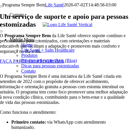
Ir
Programa Sempre Bem
Life Santé
2026-07-02T14:48:58-03:00
para
Contato
o
Um serviço de suporte e apoio para pessoas
conteúdo
estomizadas
O
Programa Sempre Bem
da Life Santé oferece suporte contínuo e
Mobile Menu
personalizado para estomizados, com orientações e materiais
Home
educativos que facilitam a adaptação e promovem mais conforto e
Life Santé + Salts Healthcare
segurança no dia a dia.
Produtos
Programa Sempre Bem (Blog)
FAÇA PARTE DO PROGRAMA
Dicas para pessoas estomizadas
Contato
O Programa Sempre Bem é uma iniciativa da Life Santé criada em
setembro de 2022 com o propósito de oferecer acolhimento,
informação e orientação gratuita a pessoas com estomia intestinal ou
urinária. O programa tem como foco promover uma melhor adaptação
à nova condição clínica, contribuindo para o bem-estar e a qualidade
de vida das pessoas estomizadas.
Como funciona o atendimento:
Primeiro contato:
via WhatsApp com atendimento
humanizado.