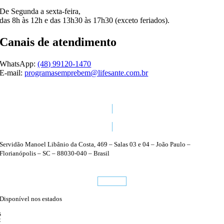
De Segunda a sexta-feira,
das 8h às 12h e das 13h30 às 17h30 (exceto feriados).
Canais de atendimento
WhatsApp:
(48) 99120-1470
E-mail:
programasemprebem@lifesante.com.br
48 3224 1470
Servidão Manoel Libânio da Costa, 469 – Salas 03 e 04 – João Paulo –
Florianópolis – SC – 88030-040 – Brasil
Conheça
Disponível nos estados
S
C