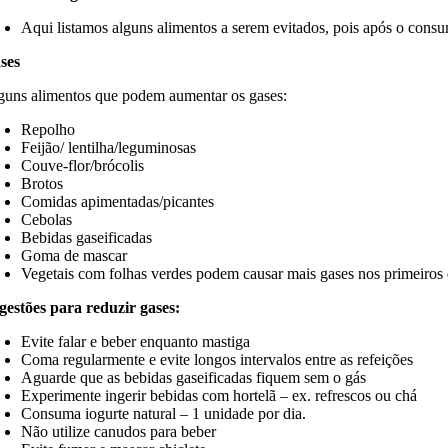
Aqui listamos alguns alimentos a serem evitados, pois após o cons
ses
guns alimentos que podem aumentar os gases:
Repolho
Feijão/ lentilha/leguminosas
Couve-flor/brócolis
Brotos
Comidas apimentadas/picantes
Cebolas
Bebidas gaseificadas
Goma de mascar
Vegetais com folhas verdes podem causar mais gases nos primeiros 
gestões para reduzir gases:
Evite falar e beber enquanto mastiga
Coma regularmente e evite longos intervalos entre as refeições
Aguarde que as bebidas gaseificadas fiquem sem o gás
Experimente ingerir bebidas com hortelã – ex. refrescos ou chá
Consuma iogurte natural – 1 unidade por dia.
Não utilize canudos para beber