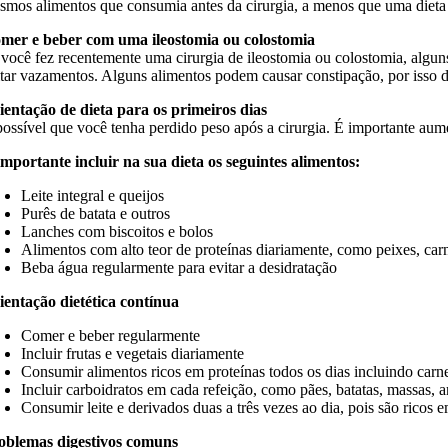
smos alimentos que consumia antes da cirurgia, a menos que uma dieta e
mer e beber com uma ileostomia ou colostomia
 você fez recentemente uma cirurgia de ileostomia ou colostomia, algun
itar vazamentos. Alguns alimentos podem causar constipação, por isso 
ientação de dieta para os primeiros dias
possível que você tenha perdido peso após a cirurgia. É importante aumen
importante incluir na sua dieta os seguintes alimentos:
Leite integral e queijos
Purês de batata e outros
Lanches com biscoitos e bolos
Alimentos com alto teor de proteínas diariamente, como peixes, car
Beba água regularmente para evitar a desidratação
ientação dietética contínua
Comer e beber regularmente
Incluir frutas e vegetais diariamente
Consumir alimentos ricos em proteínas todos os dias incluindo carnes
Incluir carboidratos em cada refeição, como pães, batatas, massas, a
Consumir leite e derivados duas a três vezes ao dia, pois são rico
oblemas digestivos comuns