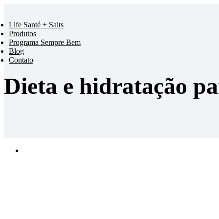
Ir
para
Life Santé + Salts
o
Produtos
conteúdo
Programa Sempre Bem
Blog
Contato
Dieta e hidratação p
View
Larger
Image