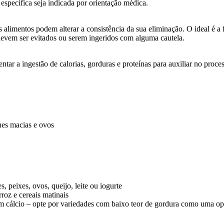
specífica seja indicada por orientação médica.
s alimentos podem alterar a consistência da sua eliminação. O ideal é 
devem ser evitados ou serem ingeridos com alguma cautela.
tar a ingestão de calorias, gorduras e proteínas para auxiliar no proces
nes macias e ovos
, peixes, ovos, queijo, leite ou iogurte
rroz e cereais matinais
s em cálcio – opte por variedades com baixo teor de gordura como uma o