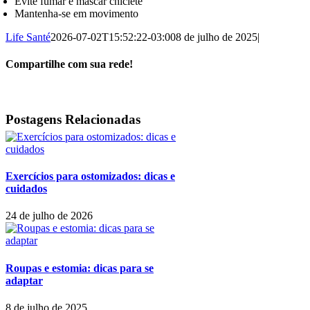
Evite fumar e mascar chiclete
Mantenha-se em movimento
Life Santé
2026-07-02T15:52:22-03:00
8 de julho de 2025
|
Compartilhe com sua rede!
Facebook
LinkedIn
WhatsApp
Tumblr
Pinterest
E-
mail
Postagens Relacionadas
Exercícios para ostomizados: dicas e
cuidados
24 de julho de 2026
Roupas e estomia: dicas para se
adaptar
8 de julho de 2025