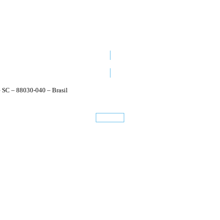
48 3224 1470
– SC – 88030-040 – Brasil
Conheça