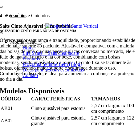
Ir
para
4 | Acessórios e Cuidados
Contato
o
conteúdo
Salts Cinto Ajustável para Ostomia
ACESSÓRIO CINTO PARA BOLSA DE OSTOMIA
Oferece maior segurança e tranquilidade, proporcionando estabilidade
Mobile Menu
adicional e suporte ao paciente. Ajustável e compatível com a maioria
Home
das bolsas de uma ou duas peças e placas convexas no mercado, ele é
Life Santé + Salts Healthcare
feito de material macio e na cor bege, combinando com bolsas
Produtos
modernas, sendo invisível sob a roupa. O cinto fixa-se facilmente às
Programa Sempre Bem (Blog)
bolsas, oferecendo maior suporte e segurança durante o uso.
Dicas para pessoas estomizadas
Confortável e discreto, é ideal para aumentar a confiança e a proteção
Contato
no dia a dia.
Modelos Disponíveis
CÓDIGO
CARACTERÍSTICAS
TAMANHOS
2,57 cm largura x 100
AB01
Cinto ajustável para estomia
cm comprimento
Cinto ajustável para estomia
2,57 cm largura x 122
AB02
grande
cm comprimento