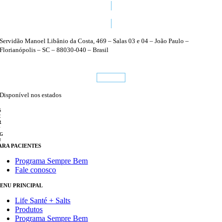
48 3224 1470
Servidão Manoel Libânio da Costa, 469 – Salas 03 e 04 – João Paulo –
Florianópolis – SC – 88030-040 – Brasil
Conheça
Disponível nos estados
S
C
R
P
G
J
ARA PACIENTES
Programa Sempre Bem
Fale conosco
ENU PRINCIPAL
Life Santé + Salts
Produtos
Programa Sempre Bem