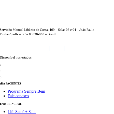
48 3224 1470
Servidão Manoel Libânio da Costa, 469 – Salas 03 e 04 – João Paulo –
Florianópolis – SC – 88030-040 – Brasil
Conheça
Disponível nos estados
S
C
R
P
G
J
ARA PACIENTES
Programa Sempre Bem
Fale conosco
ENU PRINCIPAL
Life Santé + Salts