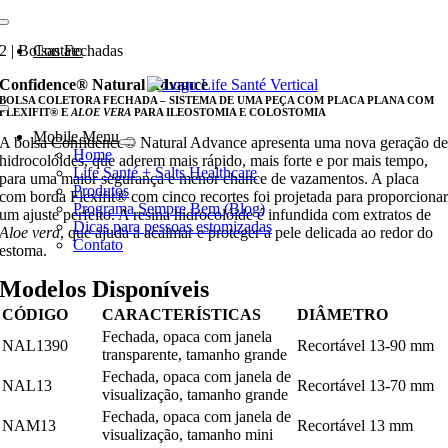
Ir
para
2 | Bolsas Fechadas
Contato
o
conteúdo
Confidence® Natural Advance
BOLSA COLETORA FECHADA – SISTEMA DE UMA PEÇA COM PLACA PLANA COM
FLEXIFIT® E
ALOE VERA
PARA ILEOSTOMIA E COLOSTOMIA
Mobile Menu
A bolsa Confidence® Natural Advance apresenta uma nova geração d
Home
hidrocolóides, que aderem mais rápido, mais forte e por mais tempo,
Life Santé + Salts Healthcare
para uma maior segurança e menor chance de vazamentos. A placa
Produtos
com borda Flexifit® com cinco recortes foi projetada para proporciona
Programa Sempre Bem (Blog)
um ajuste perfeito. A resina hidrocolóide é infundida com extratos de
Dicas para pessoas estomizadas
Aloe vera
, que ajuda a acalmar e proteger a pele delicada ao redor do
Contato
estoma.
Modelos Disponíveis
CÓDIGO
CARACTERÍSTICAS
DIÂMETRO
Fechada, opaca com janela
NAL1390
Recortável 13-90 mm
transparente, tamanho grande
Fechada, opaca com janela de
NAL13
Recortável 13-70 mm
visualização, tamanho grande
Fechada, opaca com janela de
NAM13
Recortável 13 mm
visualização, tamanho mini