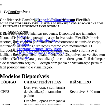
Ir
para
1 | Bolsas Drenáveis
Contato
o
conteúdo
Confidence® Comfort Neonatal/Pediatrica com Flexifit®
BOLSA COLETORA DRENÁVEL – SISTEMA DE UMA PEÇA COM PLACA PLANA COM
FLEXIFIT® PARA ILEOSTOMIA E COLOSTOMIA
Mobile Menu
É ideal para bebês e crianças pequenas. Disponível nos tamanhos
Home
Neonatal e Pediátrico, possui uma exclusiva resina Flexifit® de seis
Life Santé + Salts Healthcare
recortes, que se ajusta perfeitamente aos contornos naturais do corpo,
Produtos
reduzindo vazamentos e irritações mesmo com movimentos. O
Programa Sempre Bem (Blog)
hidrocolóide suave protege a pele delicada, enquanto a forma oval
Dicas para pessoas estomizadas
facilita a drenagem lateral quando deitados. Disponível em versões sem
Contato
orifício (No Hole) para personalização e com drenagem, fácil de limpar
e de fechamento seguro. O design com janela de visualização permite
fácil posicionamento e visualização.
Modelos Disponíveis
CÓDIGO
CARACTERÍSTICAS
DIÂMETRO
Drenável, opaca com janela
CFP8
de visualização, tamanho
Recortável 8-40 mm
padrão
Drenável, opaca com janela