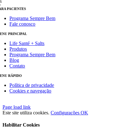
G
J
ARA PACIENTES
Programa Sempre Bem
Fale conosco
ENU PRINCIPAL
Life Santé + Salts
Produtos
Programa Sempre Bem
Blog
Contato
ENU RÁPIDO
Política de privacidade
Cookies e navegação
Close
Page load link
Sliding
Este site utiliza cookies.
Configurações
OK
Bar
Area
Habilitar Cookies
Ir