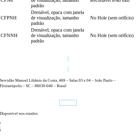
CFN8
de visualização, tamanho
Recortável 8-40 mm
padrão
Drenável, opaca com janela
CFPNH
de visualização, tamanho
No Hole (sem orifício)
padrão
Drenável, opaca com janela
CFNNH
de visualização, tamanho
No Hole (sem orifício)
padrão
48 3224 1470
Servidão Manoel Libânio da Costa, 469 – Salas 03 e 04 – João Paulo –
Florianópolis – SC – 88030-040 – Brasil
Conheça
Disponível nos estados
S
C
R
P