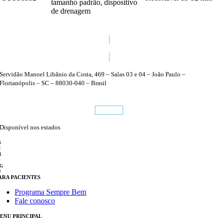
tamanho padrão, dispositivo
de drenagem
48 3224 1470
Servidão Manoel Libânio da Costa, 469 – Salas 03 e 04 – João Paulo –
Florianópolis – SC – 88030-040 – Brasil
Conheça
Disponível nos estados
S
C
R
P
G
J
ARA PACIENTES
Programa Sempre Bem
Fale conosco
ENU PRINCIPAL