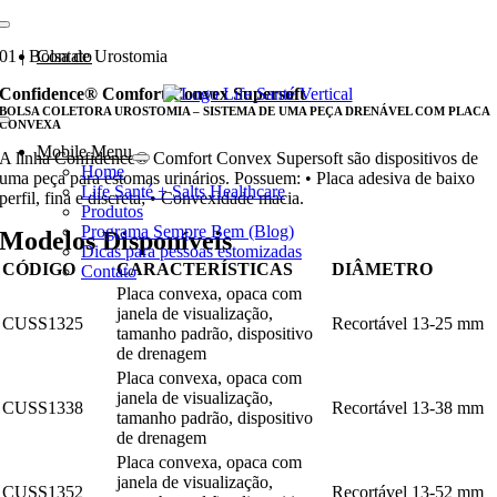
Ir
para
01 | Bolsa de Urostomia
Contato
o
conteúdo
Confidence® Comfort Convex Supersoft
BOLSA COLETORA UROSTOMIA – SISTEMA DE UMA PEÇA DRENÁVEL COM PLACA
CONVEXA
Mobile Menu
A linha Confidence® Comfort Convex Supersoft são dispositivos de
Home
uma peça para estomas urinários. Possuem: • Placa adesiva de baixo
Life Santé + Salts Healthcare
perfil, fina e discreta; • Convexidade macia.
Produtos
Programa Sempre Bem (Blog)
Modelos Disponíveis
Dicas para pessoas estomizadas
CÓDIGO
CARACTERÍSTICAS
DIÂMETRO
Contato
Placa convexa, opaca com
janela de visualização,
CUSS1325
Recortável 13-25 mm
tamanho padrão, dispositivo
de drenagem
Placa convexa, opaca com
janela de visualização,
CUSS1338
Recortável 13-38 mm
tamanho padrão, dispositivo
de drenagem
Placa convexa, opaca com
janela de visualização,
CUSS1352
Recortável 13-52 mm